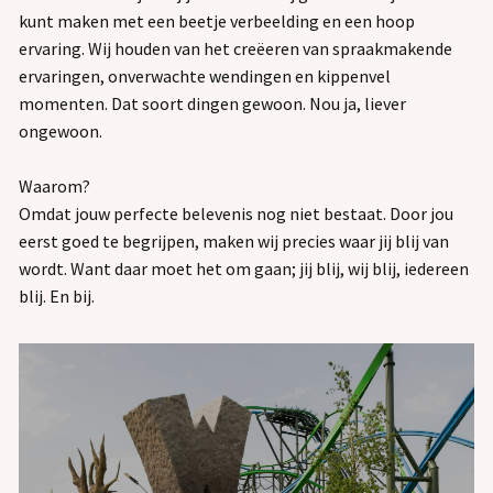
kunt maken met een beetje verbeelding en een hoop
ervaring. Wij houden van het creëeren van spraakmakende
ervaringen, onverwachte wendingen en kippenvel
momenten. Dat soort dingen gewoon. Nou ja, liever
ongewoon.
Waarom?
Omdat jouw perfecte belevenis nog niet bestaat. Door jou
eerst goed te begrijpen, maken wij precies waar jij blij van
wordt. Want daar moet het om gaan; jij blij, wij blij, iedereen
blij. En bij.
Regelmatig maken we decors voor allerlei soorten tv-
Samen met gamedesigners brengen we onze escape
Voor pretparken in Nederland, Duitsland, België en Frankrijk
Size does matter. Heb je iets wat op moet vallen? Wij maken
Voor evenementen of activaties in het wild maken we
programma’s. Van losse wandjes, banners, presentatie
experiences elke keer een level verder.
maken we al jaren grote Halloween Experiences. Speciale
er een blow-up van.
objecten die opvallen.
tafels en quiz zuilen tot compleet ingerichte tv-decors.
spookhuizen waar je doorheen kunt lopen. We bouwden alle
spookhuizen voor Walibi Frightnights, de Haunted Houses
van Europapark Duitsland en een Halloween Walkthrough
voor Bobbejaanland België.