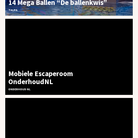
14 Mega Ballen “De ballenkwis”
TALPA
Mobiele Escaperoom
OnderhoudNL
ONDERHOUD NL