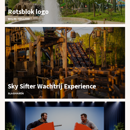
Rotsblok logo
WALIBI HOLLAND
PROJECTEN
OVER ONS
Sky Sifter Wachtrij Experience
PLAYGROUND
SLAGHAREN
JOBS
CONTACT