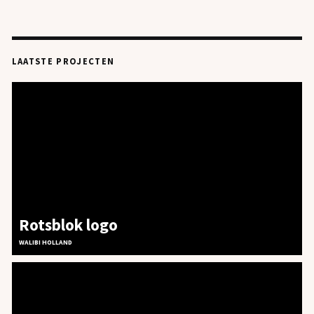
LAATSTE PROJECTEN
PROJECTEN
OVER ONS
PLAYGROUND
JOBS
CONTACT
Rotsblok logo
WALIBI HOLLAND