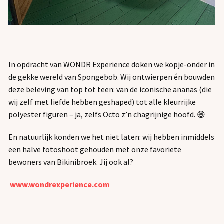
OVER ONS
PLAYGROUND
JOBS
In opdracht van WONDR Experience doken we kopje-onder in
de gekke wereld van Spongebob. Wij ontwierpen én bouwden
CONTACT
deze beleving van top tot teen: van de iconische ananas (die
wij zelf met liefde hebben geshaped) tot alle kleurrijke
polyester figuren – ja, zelfs Octo z’n chagrijnige hoofd. 😄
En natuurlijk konden we het niet laten: wij hebben inmiddels
een halve fotoshoot gehouden met onze favoriete
bewoners van Bikinibroek. Jij ook al?
www.wondrexperience.com