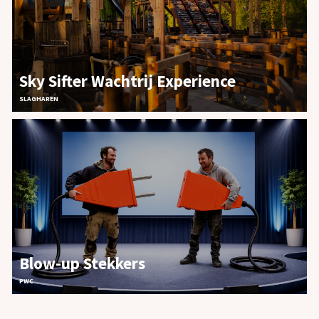
Sky Sifter Wachtrij Experience
SLAGHAREN
Blow-up Stekkers
PWC